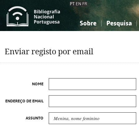
PT
EN
FR
Sobre
Pesquisa
Sobre a Bibliografia Nacional
Simples
Conhecimento, Informação...
Conhecimento, Informação...
Combinada
A
Enviar registo por email
Ciências sociais...
Ciências sociais...
Arte, desporto...
Arte, desporto...
NOME
ENDEREÇO DE EMAIL
ASSUNTO