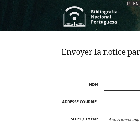
PT
EN
L
S
C
C
Envoyer la notice par
S
S
A
A
NOM
ADRESSE COURRIEL
SUJET / THÈME