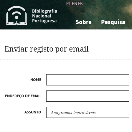
PT
EN
FR
Sobre
Pesquisa
Sobre a Bibliografia Nacional
Simples
Conhecimento, Informação...
Conhecimento, Informação...
Combinada
A
Enviar registo por email
Ciências sociais...
Ciências sociais...
Arte, desporto...
Arte, desporto...
NOME
ENDEREÇO DE EMAIL
ASSUNTO