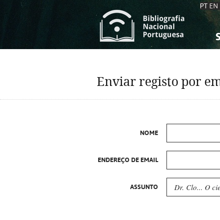
PT
EN
S
S
C
C
Enviar registo por em
C
C
A
A
NOME
ENDEREÇO DE EMAIL
ASSUNTO