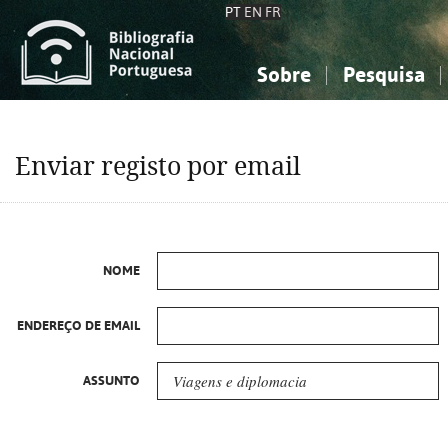
PT
EN
FR
Sobre
Pesquisa
Sobre a Bibliografia Nacional
Simples
Conhecimento, Informação...
Conhecimento, Informação...
Combinada
A
Enviar registo por email
Ciências sociais...
Ciências sociais...
Arte, desporto...
Arte, desporto...
NOME
ENDEREÇO DE EMAIL
ASSUNTO