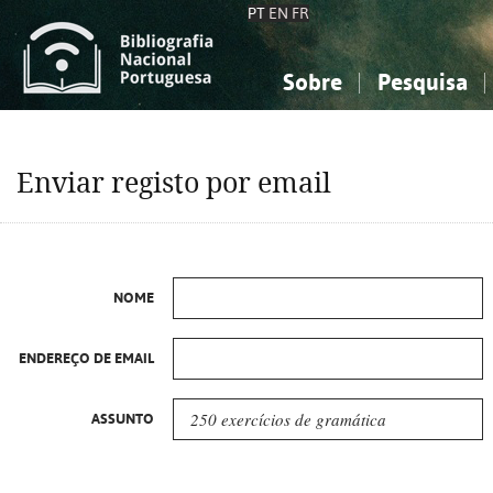
PT
EN
FR
Sobre
Pesquisa
Sobre a Bibliografia Nacional
Simples
Conhecimento, Informação...
Conhecimento, Informação...
Combinada
A
Enviar registo por email
Ciências sociais...
Ciências sociais...
Arte, desporto...
Arte, desporto...
NOME
ENDEREÇO DE EMAIL
ASSUNTO