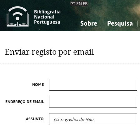
PT
EN
FR
Sobre
Pesquisa
Sobre a Bibliografia Nacional
Simples
Conhecimento, Informação...
Conhecimento, Informação...
Combinada
A
Enviar registo por email
Ciências sociais...
Ciências sociais...
Arte, desporto...
Arte, desporto...
NOME
ENDEREÇO DE EMAIL
ASSUNTO