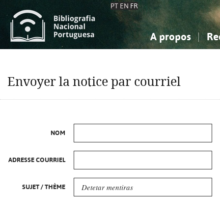
PT
EN
FR
A propos
Re
La Bibliographie Nationale
Simple
Connaissance, Information...
Connaissance, Information...
Avancée
Mes 
Envoyer la notice par courriel
Sciences sociales...
Sciences sociales...
Arts, sport...
Arts, sport...
NOM
ADRESSE COURRIEL
SUJET / THÈME