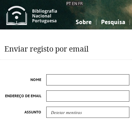
PT
EN
FR
Sobre
Pesquisa
Sobre a Bibliografia Nacional
Simples
Conhecimento, Informação...
Conhecimento, Informação...
Combinada
A
Enviar registo por email
Ciências sociais...
Ciências sociais...
Arte, desporto...
Arte, desporto...
NOME
ENDEREÇO DE EMAIL
ASSUNTO