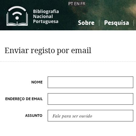
PT
EN
FR
Sobre
Pesquisa
Sobre a Bibliografia Nacional
Simples
Conhecimento, Informação...
Conhecimento, Informação...
Combinada
A
Enviar registo por email
Ciências sociais...
Ciências sociais...
Arte, desporto...
Arte, desporto...
NOME
ENDEREÇO DE EMAIL
ASSUNTO