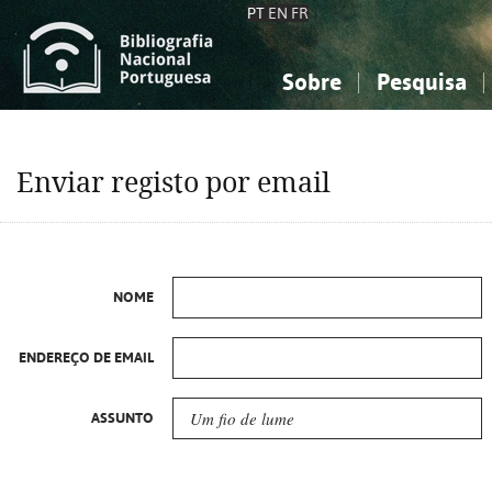
PT
EN
FR
Sobre
Pesquisa
Sobre a Bibliografia Nacional
Simples
Conhecimento, Informação...
Conhecimento, Informação...
Combinada
A
Enviar registo por email
Ciências sociais...
Ciências sociais...
Arte, desporto...
Arte, desporto...
NOME
ENDEREÇO DE EMAIL
ASSUNTO