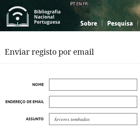
PT
EN
FR
Sobre
Pesquisa
Sobre a Bibliografia Nacional
Simples
Conhecimento, Informação...
Conhecimento, Informação...
Combinada
A
Enviar registo por email
Ciências sociais...
Ciências sociais...
Arte, desporto...
Arte, desporto...
NOME
ENDEREÇO DE EMAIL
ASSUNTO