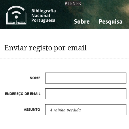
PT
EN
FR
Sobre
Pesquisa
Sobre a Bibliografia Nacional
Simples
Conhecimento, Informação...
Conhecimento, Informação...
Combinada
A
Enviar registo por email
Ciências sociais...
Ciências sociais...
Arte, desporto...
Arte, desporto...
NOME
ENDEREÇO DE EMAIL
ASSUNTO