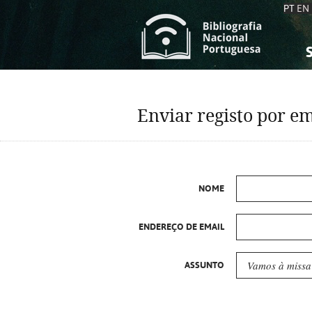
PT
EN
S
S
C
C
Enviar registo por em
C
C
A
A
NOME
ENDEREÇO DE EMAIL
ASSUNTO