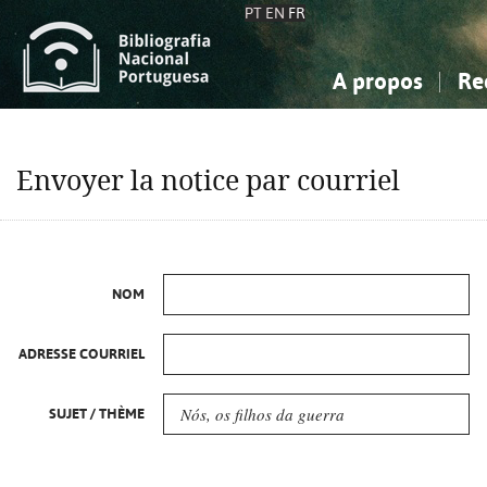
PT
EN
FR
A propos
Re
La Bibliographie Nationale
Simple
Connaissance, Information...
Connaissance, Information...
Avancée
Mes 
Envoyer la notice par courriel
Sciences sociales...
Sciences sociales...
Arts, sport...
Arts, sport...
NOM
ADRESSE COURRIEL
SUJET / THÈME