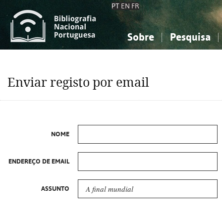
PT
EN
FR
Sobre
Pesquisa
Sobre a Bibliografia Nacional
Simples
Conhecimento, Informação...
Conhecimento, Informação...
Combinada
A
Enviar registo por email
Ciências sociais...
Ciências sociais...
Arte, desporto...
Arte, desporto...
NOME
ENDEREÇO DE EMAIL
ASSUNTO