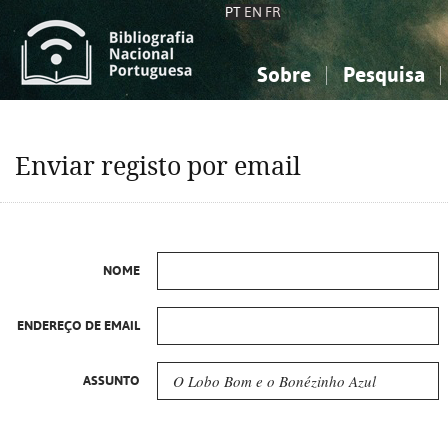
PT
EN
FR
Sobre
Pesquisa
Sobre a Bibliografia Nacional
Simples
Conhecimento, Informação...
Conhecimento, Informação...
Combinada
A
Enviar registo por email
Ciências sociais...
Ciências sociais...
Arte, desporto...
Arte, desporto...
NOME
ENDEREÇO DE EMAIL
ASSUNTO