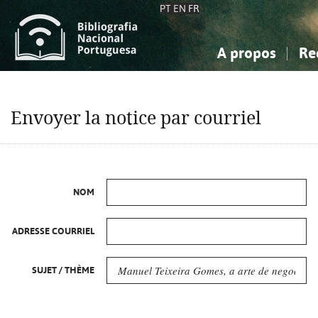
PT
EN
FR
A propos
Re
La Bibliographie Nationale
Simple
Connaissance, Information...
Connaissance, Information...
Avancée
Mes 
Envoyer la notice par courriel
Sciences sociales...
Sciences sociales...
Arts, sport...
Arts, sport...
NOM
ADRESSE COURRIEL
SUJET / THÈME