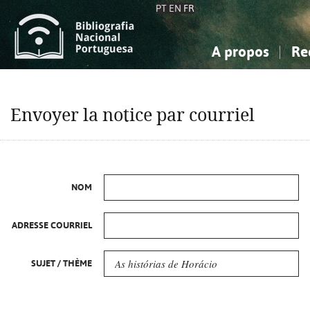
PT
EN
FR
A propos
Re
La Bibliographie Nationale
Simple
Connaissance, Information...
Connaissance, Information...
Avancée
Mes 
Envoyer la notice par courriel
Sciences sociales...
Sciences sociales...
Arts, sport...
Arts, sport...
NOM
ADRESSE COURRIEL
SUJET / THÈME