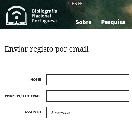
PT
EN
FR
Sobre
Pesquisa
Sobre a Bibliografia Nacional
Simples
Conhecimento, Informação...
Conhecimento, Informação...
Combinada
A
Enviar registo por email
Ciências sociais...
Ciências sociais...
Arte, desporto...
Arte, desporto...
NOME
ENDEREÇO DE EMAIL
ASSUNTO