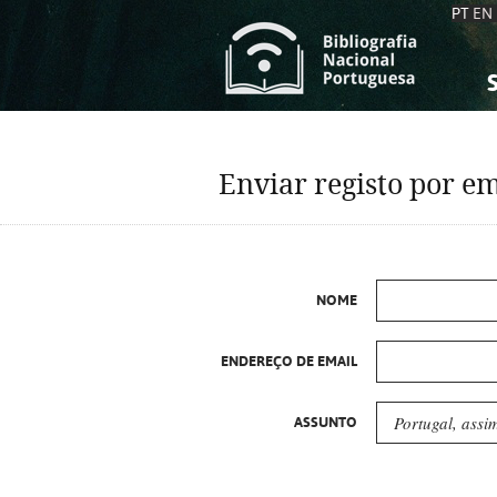
PT
EN
S
S
C
C
Enviar registo por em
C
C
A
A
NOME
ENDEREÇO DE EMAIL
ASSUNTO