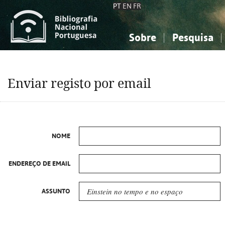
PT
EN
FR
Sobre
Pesquisa
Sobre a Bibliografia Nacional
Simples
Conhecimento, Informação...
Conhecimento, Informação...
Combinada
A
Enviar registo por email
Ciências sociais...
Ciências sociais...
Arte, desporto...
Arte, desporto...
NOME
ENDEREÇO DE EMAIL
ASSUNTO