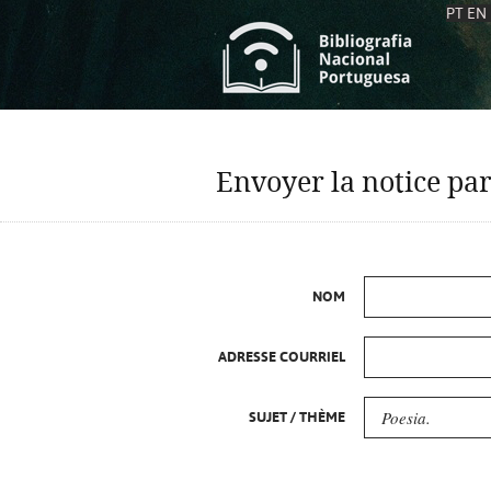
PT
EN
L
S
C
C
Envoyer la notice par
S
S
A
A
NOM
ADRESSE COURRIEL
SUJET / THÈME