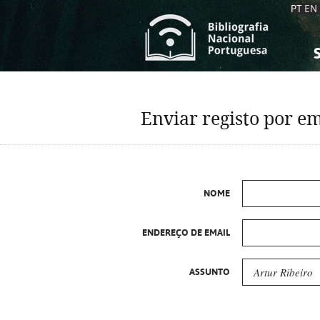
PT
EN
S
S
C
C
Enviar registo por em
C
C
A
A
NOME
ENDEREÇO DE EMAIL
ASSUNTO