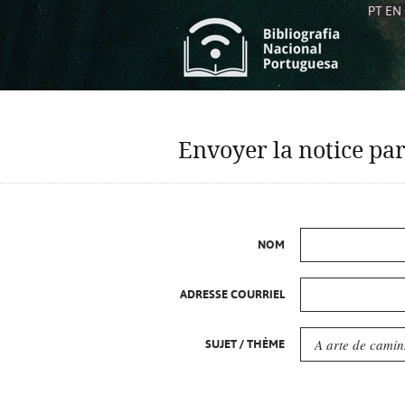
PT
EN
L
S
C
C
Envoyer la notice par
S
S
A
A
NOM
ADRESSE COURRIEL
SUJET / THÈME