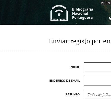
PT
EN
S
S
C
C
Enviar registo por em
C
C
A
A
NOME
ENDEREÇO DE EMAIL
ASSUNTO