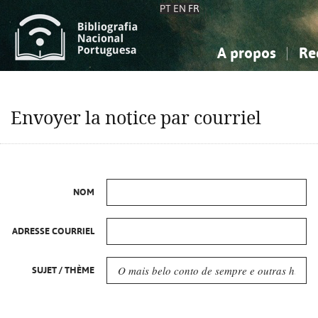
PT
EN
FR
A propos
Re
La Bibliographie Nationale
Simple
Connaissance, Information...
Connaissance, Information...
Avancée
Mes 
Envoyer la notice par courriel
Sciences sociales...
Sciences sociales...
Arts, sport...
Arts, sport...
NOM
ADRESSE COURRIEL
SUJET / THÈME