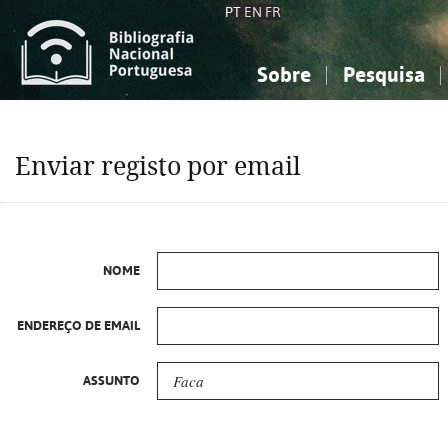
PT
EN
FR
Sobre
Pesquisa
Sobre a Bibliografia Nacional
Simples
Conhecimento, Informação...
Conhecimento, Informação...
Combinada
A
Enviar registo por email
Ciências sociais...
Ciências sociais...
Arte, desporto...
Arte, desporto...
NOME
ENDEREÇO DE EMAIL
ASSUNTO