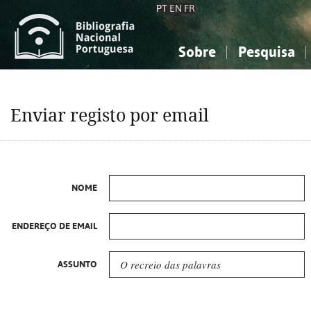
PT
EN
FR
Sobre
Pesquisa
Sobre a Bibliografia Nacional
Simples
Conhecimento, Informação...
Conhecimento, Informação...
Combinada
A
Enviar registo por email
Ciências sociais...
Ciências sociais...
Arte, desporto...
Arte, desporto...
NOME
ENDEREÇO DE EMAIL
ASSUNTO