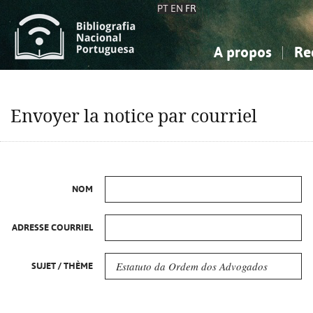
PT
EN
FR
A propos
Re
La Bibliographie Nationale
Simple
Connaissance, Information...
Connaissance, Information...
Avancée
Mes 
Envoyer la notice par courriel
Sciences sociales...
Sciences sociales...
Arts, sport...
Arts, sport...
NOM
ADRESSE COURRIEL
SUJET / THÈME