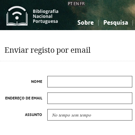
PT
EN
FR
Sobre
Pesquisa
Sobre a Bibliografia Nacional
Simples
Conhecimento, Informação...
Conhecimento, Informação...
Combinada
A
Enviar registo por email
Ciências sociais...
Ciências sociais...
Arte, desporto...
Arte, desporto...
NOME
ENDEREÇO DE EMAIL
ASSUNTO