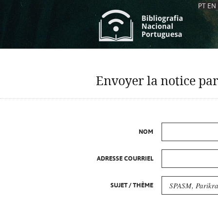
PT
EN
L
S
C
C
Envoyer la notice par
S
S
A
A
NOM
ADRESSE COURRIEL
SUJET / THÈME