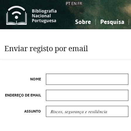
PT
EN
FR
Sobre
Pesquisa
Sobre a Bibliografia Nacional
Simples
Conhecimento, Informação...
Conhecimento, Informação...
Combinada
A
Enviar registo por email
Ciências sociais...
Ciências sociais...
Arte, desporto...
Arte, desporto...
NOME
ENDEREÇO DE EMAIL
ASSUNTO