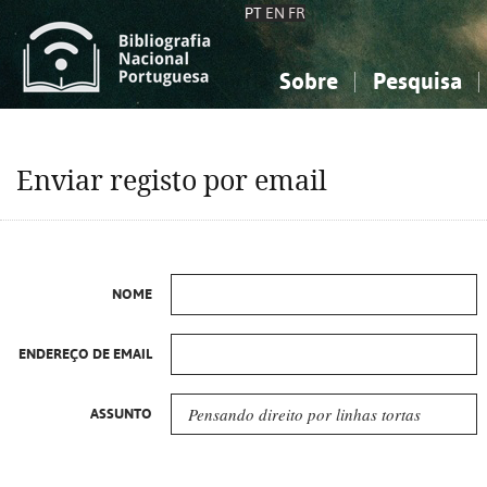
PT
EN
FR
Sobre
Pesquisa
Sobre a Bibliografia Nacional
Simples
Conhecimento, Informação...
Conhecimento, Informação...
Combinada
A
Enviar registo por email
Ciências sociais...
Ciências sociais...
Arte, desporto...
Arte, desporto...
NOME
ENDEREÇO DE EMAIL
ASSUNTO