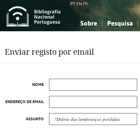
PT
EN
FR
Sobre
Pesquisa
Sobre a Bibliografia Nacional
Simples
Conhecimento, Informação...
Conhecimento, Informação...
Combinada
A
Enviar registo por email
Ciências sociais...
Ciências sociais...
Arte, desporto...
Arte, desporto...
NOME
ENDEREÇO DE EMAIL
ASSUNTO