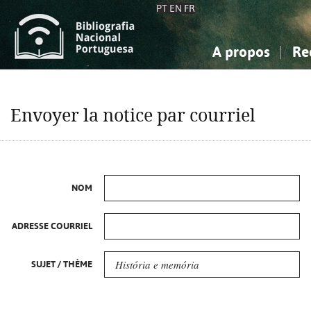
PT
EN
FR
A propos
Re
La Bibliographie Nationale
Simple
Connaissance, Information...
Connaissance, Information...
Avancée
Mes 
Envoyer la notice par courriel
Sciences sociales...
Sciences sociales...
Arts, sport...
Arts, sport...
NOM
ADRESSE COURRIEL
SUJET / THÈME