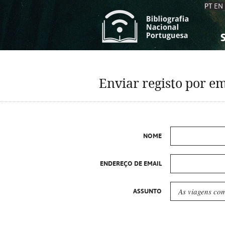
PT
EN
S
S
C
C
Enviar registo por em
C
C
A
A
NOME
ENDEREÇO DE EMAIL
ASSUNTO