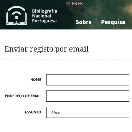
PT
EN
FR
Sobre
Pesquisa
Sobre a Bibliografia Nacional
Simples
Conhecimento, Informação...
Conhecimento, Informação...
Combinada
A
Enviar registo por email
Ciências sociais...
Ciências sociais...
Arte, desporto...
Arte, desporto...
NOME
ENDEREÇO DE EMAIL
ASSUNTO