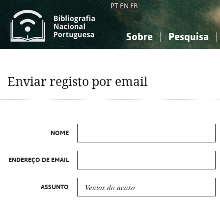
PT
EN
FR
Sobre
Pesquisa
Sobre a Bibliografia Nacional
Simples
Conhecimento, Informação...
Conhecimento, Informação...
Combinada
A
Enviar registo por email
Ciências sociais...
Ciências sociais...
Arte, desporto...
Arte, desporto...
NOME
ENDEREÇO DE EMAIL
ASSUNTO