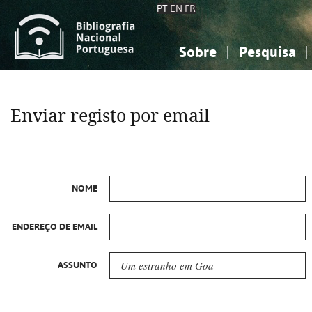
PT
EN
FR
Sobre
Pesquisa
Sobre a Bibliografia Nacional
Simples
Conhecimento, Informação...
Conhecimento, Informação...
Combinada
A
Enviar registo por email
Ciências sociais...
Ciências sociais...
Arte, desporto...
Arte, desporto...
NOME
ENDEREÇO DE EMAIL
ASSUNTO