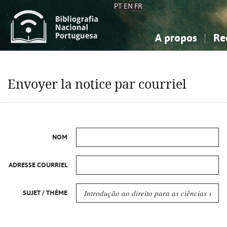
PT
EN
FR
A propos
Re
La Bibliographie Nationale
Simple
Connaissance, Information...
Connaissance, Information...
Avancée
Mes 
Envoyer la notice par courriel
Sciences sociales...
Sciences sociales...
Arts, sport...
Arts, sport...
NOM
ADRESSE COURRIEL
SUJET / THÈME