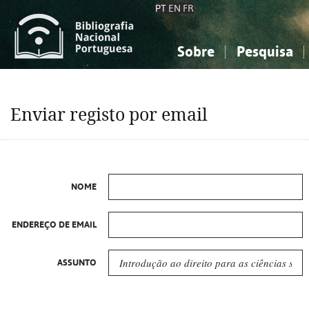
PT
EN
FR
Sobre
Pesquisa
Sobre a Bibliografia Nacional
Simples
Conhecimento, Informação...
Conhecimento, Informação...
Combinada
A
Enviar registo por email
Ciências sociais...
Ciências sociais...
Arte, desporto...
Arte, desporto...
NOME
ENDEREÇO DE EMAIL
ASSUNTO