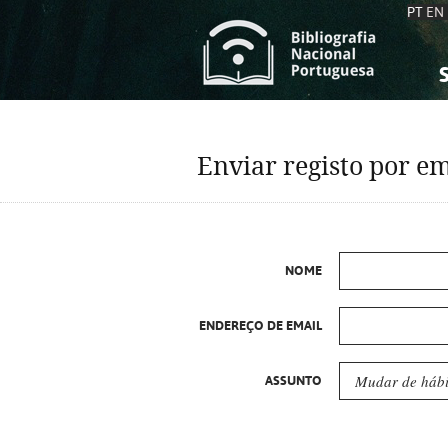
PT
EN
S
S
C
C
Enviar registo por em
C
C
A
A
NOME
ENDEREÇO DE EMAIL
ASSUNTO