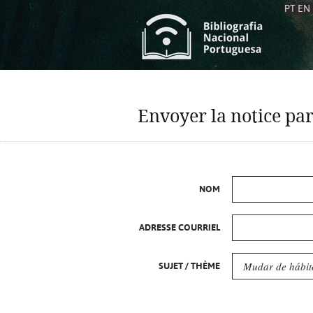
PT
EN
L
S
C
C
Envoyer la notice par
S
S
A
A
NOM
ADRESSE COURRIEL
SUJET / THÈME