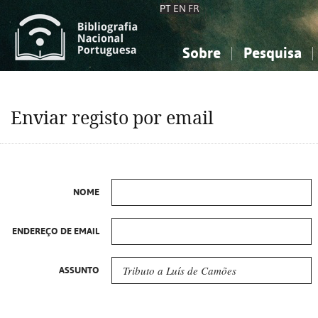
PT
EN
FR
Sobre
Pesquisa
Sobre a Bibliografia Nacional
Simples
Conhecimento, Informação...
Conhecimento, Informação...
Combinada
A
Enviar registo por email
Ciências sociais...
Ciências sociais...
Arte, desporto...
Arte, desporto...
NOME
ENDEREÇO DE EMAIL
ASSUNTO