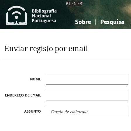
PT
EN
FR
Sobre
Pesquisa
Sobre a Bibliografia Nacional
Simples
Conhecimento, Informação...
Conhecimento, Informação...
Combinada
A
Enviar registo por email
Ciências sociais...
Ciências sociais...
Arte, desporto...
Arte, desporto...
NOME
ENDEREÇO DE EMAIL
ASSUNTO