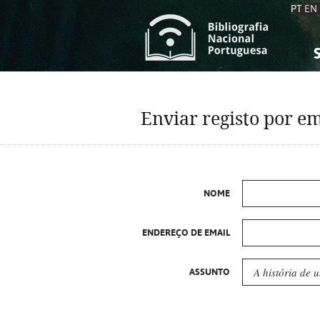
PT
EN
S
S
C
C
Enviar registo por em
C
C
A
A
NOME
ENDEREÇO DE EMAIL
ASSUNTO