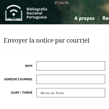
PT
EN
FR
A propos
Re
La Bibliographie Nationale
Simple
Connaissance, Information...
Connaissance, Information...
Avancée
Mes 
Envoyer la notice par courriel
Sciences sociales...
Sciences sociales...
Arts, sport...
Arts, sport...
NOM
ADRESSE COURRIEL
SUJET / THÈME