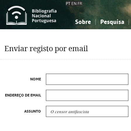
PT
EN
FR
Sobre
Pesquisa
Sobre a Bibliografia Nacional
Simples
Conhecimento, Informação...
Conhecimento, Informação...
Combinada
A
Enviar registo por email
Ciências sociais...
Ciências sociais...
Arte, desporto...
Arte, desporto...
NOME
ENDEREÇO DE EMAIL
ASSUNTO