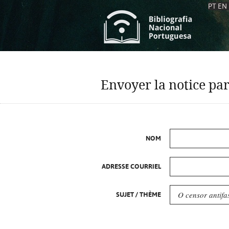
PT
EN
L
S
C
C
Envoyer la notice par
S
S
A
A
NOM
ADRESSE COURRIEL
SUJET / THÈME